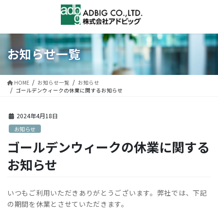
コ
ナ
ン
ビ
テ
ゲ
ン
ー
ツ
シ
お知らせ一覧
に
ョ
移
ン
動
に
HOME
お知らせ一覧
お知らせ
移
ゴールデンウィークの休業に関するお知らせ
動
2024年4月18日
お知らせ
ゴールデンウィークの休業に関する
お知らせ
いつもご利用いただきありがとうございます。弊社では、下記
の期間を休業とさせていただきます。