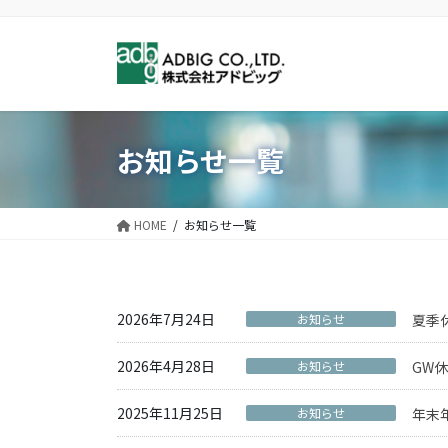
コ
ナ
ン
ビ
テ
ゲ
ン
ー
ツ
シ
に
ョ
お知らせ一覧
移
ン
動
に
移
動
HOME
お知らせ一覧
2026年7月24日
お知らせ
夏季
2026年4月28日
お知らせ
GW
2025年11月25日
お知らせ
年末